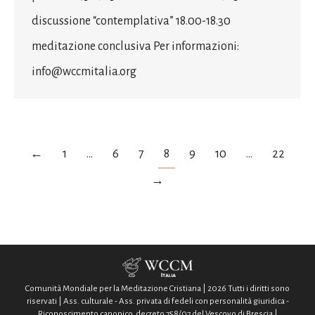
discussione “contemplativa” 18.00-18.30
meditazione conclusiva Per informazioni:
info@wccmitalia.org
←
1
…
6
7
8
9
10
…
22
→
Comunità Mondiale per la Meditazione Cristiana | 2026 Tutti i diritti sono
riservati | Ass. culturale - Ass. privata di fedeli con personalità giuridica -
Riconoscimento canonico, decreto 758/07 del Vescovo di Brescia |