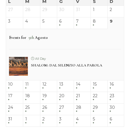
L
M
M
G
V
S
D
27
28
29
30
31
1
2
3
4
5
6
7
8
9
Events for
9th
Agosto
All Day
SHALOM: DAL SILENZIO ALLA PAROLA
10
11
12
13
14
15
16
17
18
19
20
21
22
23
24
25
26
27
28
29
30
31
1
2
3
4
5
6