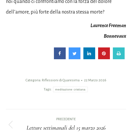
noi quando ci confrontiamo con la forza del dolore
dell’amore, più forte della nostra stessa morte?
Laurence Freeman
Bonnevaux
Categoria:
Riflessioni di Quaresima
22 Marzo 2026
Tags:
meditazione cristiana
Naviga
PRECEDENTE
tra
Letture settimanali del 15 marzo 2026
Post