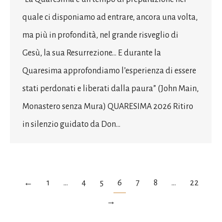
quale ci disponiamo ad entrare, ancora una volta,
ma più in profondità, nel grande risveglio di
Gesù, la sua Resurrezione… E durante la
Quaresima approfondiamo l’esperienza di essere
stati perdonati e liberati dalla paura” (John Main,
Monastero senza Mura) QUARESIMA 2026 Ritiro
in silenzio guidato da Don…
←
1
…
4
5
6
7
8
…
22
→