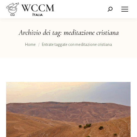
Cerca:
Archivio dei tag:
meditazione cristiana
Tu sei qui:
Home
Entrate taggate con meditazione cristiana