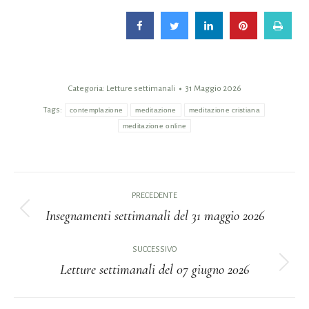
Categoria:
Letture settimanali
31 Maggio 2026
Tags:
contemplazione
meditazione
meditazione cristiana
meditazione online
Naviga
PRECEDENTE
tra
Insegnamenti settimanali del 31 maggio 2026
Post
i
precedente:
SUCCESSIVO
Letture settimanali del 07 giugno 2026
post
Prossimo
post: