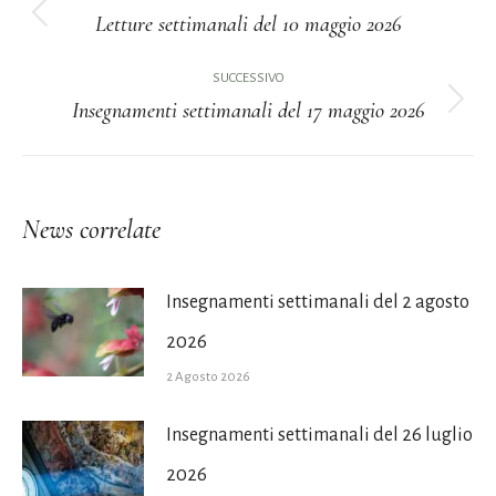
tra
Letture settimanali del 10 maggio 2026
Post
i
precedente:
SUCCESSIVO
Insegnamenti settimanali del 17 maggio 2026
post
Prossimo
post:
News correlate
Insegnamenti settimanali del 2 agosto
2026
2 Agosto 2026
Insegnamenti settimanali del 26 luglio
2026