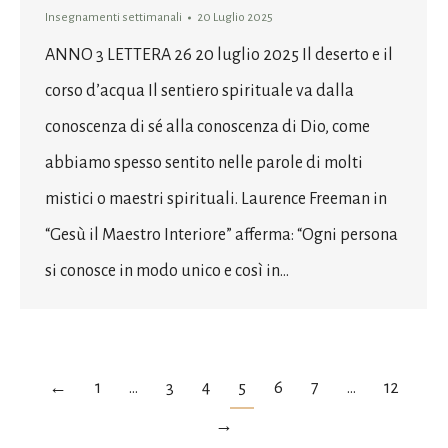
Insegnamenti settimanali
20 Luglio 2025
ANNO 3 LETTERA 26 20 luglio 2025 Il deserto e il
corso d’acqua Il sentiero spirituale va dalla
conoscenza di sé alla conoscenza di Dio, come
abbiamo spesso sentito nelle parole di molti
mistici o maestri spirituali. Laurence Freeman in
“Gesù il Maestro Interiore” afferma: “Ogni persona
si conosce in modo unico e così in…
←
1
…
3
4
5
6
7
…
12
→