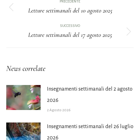
PRECEDENTE
tra
Letture settimanali del 10 agosto 2025
Post
i
precedente:
SUCCESSIVO
Letture settimanali del 17 agosto 2025
post
Prossimo
post:
News correlate
Insegnamenti settimanali del 2 agosto
2026
2 Agosto 2026
Insegnamenti settimanali del 26 luglio
2026