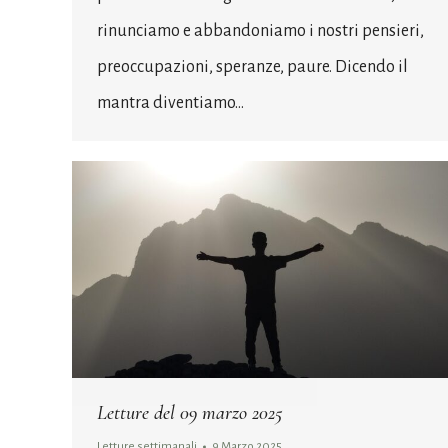
rinunciamo e abbandoniamo i nostri pensieri,
preoccupazioni, speranze, paure. Dicendo il
mantra diventiamo…
Letture del 09 marzo 2025
Letture settimanali
9 Marzo 2025