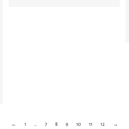
←
1
…
7
8
9
10
11
12
→