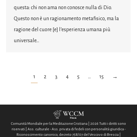
questa: chi non ama non conosce nulla di Dio.
Questo non è un ragionamento metafisico, ma la
ragione del cuore [e] l’esperienza umana più
universale…
1
2
3
4
5
…
15
→
Comunità Mondiale per la Meditazione Cristiana | 2026 Tutti i diritti sono
riservati | Ass. culturale - Ass. privata di fedeli con personalità giuridica -
Riconoscimento canonico, decreto 758/07 del Vescovo di Brescia |