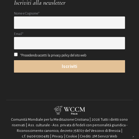
Iscriviti alla newsletter
Nome e Cognome*
Email*
*Procedendo accetti la privacy policy del sito web
Comunità Mondiale per la Meditazione Cristiana | 2026 Tutti i diritti sono
riservati | Ass. culturale - Ass. privata di fedeli con personalità giuridica -
Riconoscimento canonico, decreto 758/07 del Vescovo di Brescia |
c.f. 94061390483 |
Privacy
|
Cookie
| Crediti:
2M Servizi Web