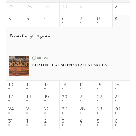
27
28
29
30
31
1
2
3
4
5
6
7
8
9
Events for
9th
Agosto
All Day
SHALOM: DAL SILENZIO ALLA PAROLA
10
11
12
13
14
15
16
17
18
19
20
21
22
23
24
25
26
27
28
29
30
31
1
2
3
4
5
6