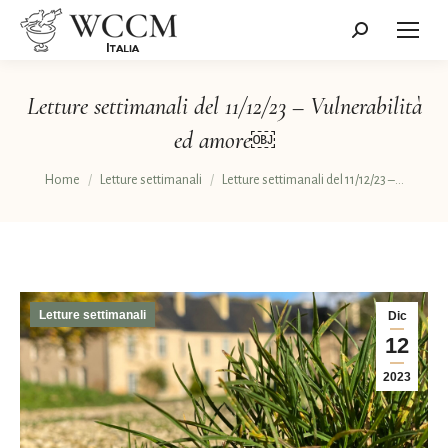
Cerca:
Letture settimanali del 11/12/23 – Vulnerabilità
ed amore￼
Tu sei qui:
Home
Letture settimanali
Letture settimanali del 11/12/23 –…
Letture settimanali
Dic
12
2023