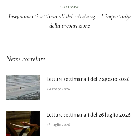
i
precedente:
SUCCESSIVO
Insegnamenti settimanali del 11/12/2023 – L’importanza
post
Prossimo
della preparazione
post:
News correlate
Letture settimanali del 2 agosto 2026
2 Agosto 2026
Letture settimanali del 26 luglio 2026
28 Luglio 2026