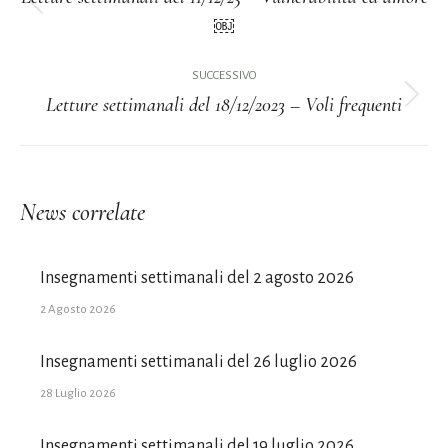
Post
￼
i
precedente:
post
SUCCESSIVO
Letture settimanali del 18/12/2023 – Voli frequenti
Prossimo
post:
News correlate
Insegnamenti settimanali del 2 agosto 2026
2 Agosto 2026
Insegnamenti settimanali del 26 luglio 2026
28 Luglio 2026
Insegnamenti settimanali del 19 luglio 2026