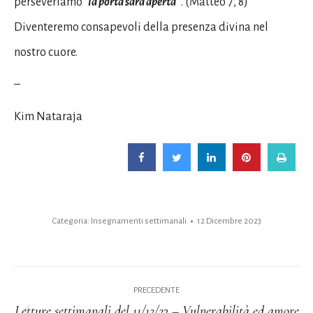
perseveriamo “
la porta sarà aperta
“. (Matteo 7, 8)
Diventeremo consapevoli della presenza divina nel
nostro cuore.
–
Kim Nataraja
Categoria:
Insegnamenti settimanali
12 Dicembre 2023
Naviga
PRECEDENTE
tra
Letture settimanali del 11/12/23 – Vulnerabilità ed amore