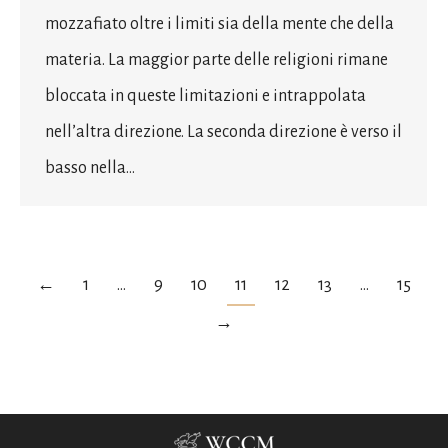
mozzafiato oltre i limiti sia della mente che della
materia. La maggior parte delle religioni rimane
bloccata in queste limitazioni e intrappolata
nell’altra direzione. La seconda direzione è verso il
basso nella…
←
1
…
9
10
11
12
13
…
15
→