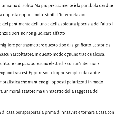
 chiamiamo di solito. Ma più precisamente è la parabola dei due
ura opposta eppure molto simili. L’interpretazione
e del pentimento dell’uno e della spietata ipocrisia dell’altro. Il
nze e persino non giudicare affatto.
igliore per trasmettere questo tipo di significato. Le storie si
ciascun ascoltatore. In questo modo ognuno trae qualcosa,
solito, le sue parabole sono elettriche con un’intenzione
vengono trascesi. Eppure sono troppo semplici da capire
 moralistica che mantiene gli opposti polarizzati in modo
era un moralizzatore ma un maestro della saggezza del
a di casa per sperperarla prima di rinsavire e tornare a casa con