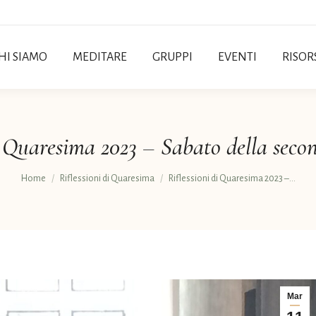
HI SIAMO
MEDITARE
GRUPPI
EVENTI
RISOR
di Quaresima 2023 – Sabato della seco
Tu sei qui:
Home
Riflessioni di Quaresima
Riflessioni di Quaresima 2023 –…
Mar