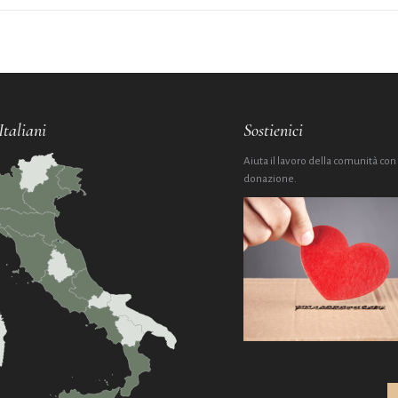
Italiani
Sostienici
Aiuta il lavoro della comunità con
donazione.