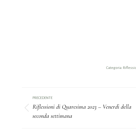
Categoria:
Riflessi
Naviga
PRECEDENTE
tra
Riflessioni di Quaresima 2023 – Venerdì della
Post
seconda settimana
i
precedente:
post