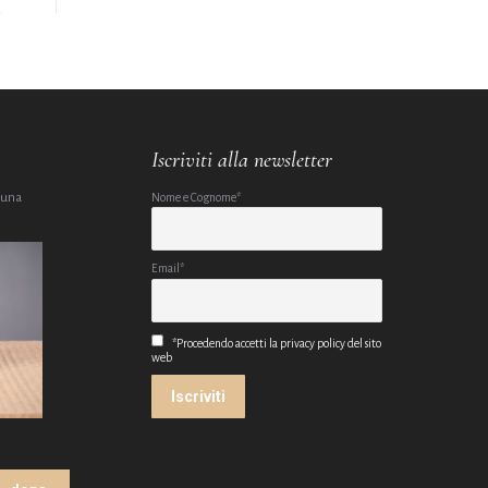
Iscriviti alla newsletter
 una
Nome e Cognome*
Email*
*Procedendo accetti la privacy policy del sito
web