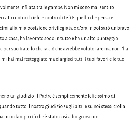
volmente infilata tra le gambe. Non mi sono mai sentito
cato contro il cielo e contro di te..) È quello che pensa e
cimi alla mia posizione privilegiata e d’ora in poi sarò un brav
sto a casa, ha lavorato sodo in tutto e ha un alto punteggio
per suo fratello che fa ciò che avrebbe voluto fare ma non l’ha
i hai mai festeggiato ma elargisci tutti i tuoi favori e le tue
meno un giudizio. Il Padre è semplicemente felicissimo di
uando tutto il nostro giudizio sugli altri e su noi stessi crolla
a in un lampo ciò che è stato così a lungo oscuro.