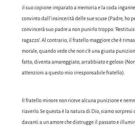
il suo copione imparato a memoria e la coda inganne
convinto dall’insincerità delle sue scuse (Padre, ho pec
convincerà suo padre a non punirlo troppo. ‘Restituis
ragazzo’. Al contrario, il fratello maggiore che è rima
morale, quando vede che non c’è una giusta punizione 
fatto, diventa amareggiato, arrabbiato e geloso (Non m
attenzioni a questo mio irresponsabile fratello).
Il fratello minore non riceve alcuna punizione e nem
riaverlo. Se questa è la natura di Dio, siamo sorpresi q
davanti a un amore che distrugge il passato e illumin