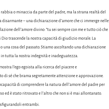
 rabbia o minaccia da parte del padre, ma la strana realtà del
nza disarmante – una dichiarazione d’amore che ci immerge nelle
lazione dell’amore divino: “tu sei sempre con me e tutto ciò che
 Dio trascende la nostra capacità di giudizio morale. La
izio una cosa del passato. Stiamo ascoltando una dichiarazione
a in tutta la nostra indegnità e inadeguatezza.
ostra l’ego egoista alla ricerca del piacere e
atto di sé che brama segretamente attenzione e approvazione.
incapacità di comprendere la natura dell’amore del padre per
so ed è stato ritrovato e l’altro che non si è mai allontanato.
rasfigurandoli entrambi.