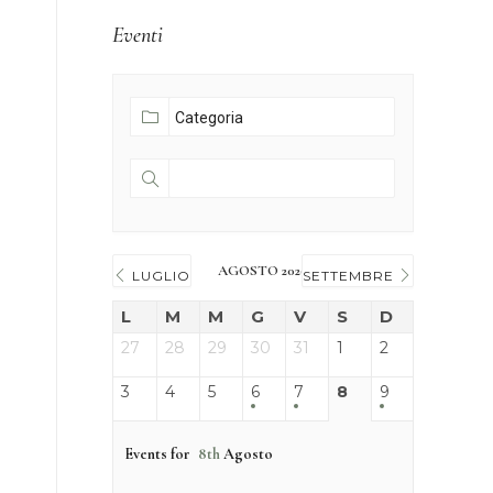
Eventi
AGOSTO 2026
LUGLIO
SETTEMBRE
L
M
M
G
V
S
D
27
28
29
30
31
1
2
3
4
5
6
7
8
9
Events for
8th
Agosto