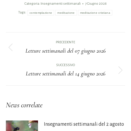
Categoria:
Insegnamenti settimanali
7 Giugno 2026
Tags:
contemplazione
meditazione
meditazione cristiana
Naviga
PRECEDENTE
tra
Letture settimanali del 07 giugno 2026
Post
i
precedente:
SUCCESSIVO
Letture settimanali del 14 giugno 2026
post
Prossimo
post:
News correlate
Insegnamenti settimanali del 2 agosto