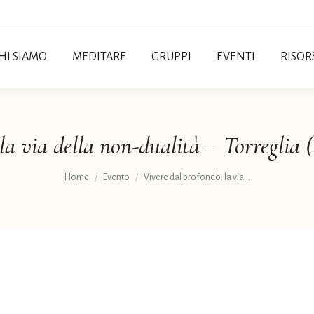
HI SIAMO
MEDITARE
GRUPPI
EVENTI
RISOR
la via della non-dualità – Torreglia 
Tu sei qui:
Home
Evento
Vivere dal profondo: la via…