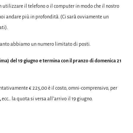
n utilizzare il telefono o il computer in modo che il nostro
 noi andare più in profondità. (Ci sarà ovviamente un
ti).
 quanto abbiamo un numero limitato di posti.
prima) del 19 giugno e termina
con il
pranzo di domenica 21
ntativamente € 225,00 è il costo, omni-comprensivo, per
,
ecc… la quota si versa all’arrivo il 19 giugno.