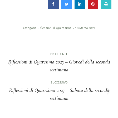
Categoria:
Riflessioni di Quaresima
10 Marzo 2023
Naviga
PRECEDENTE
tra
Riflessioni di Quaresima 2023 – Giovedì della seconda
Post
settimana
i
precedente:
post
SUCCESSIVO
Riflessioni di Quaresima 2023 – Sabato della seconda
Prossimo
settimana
post: