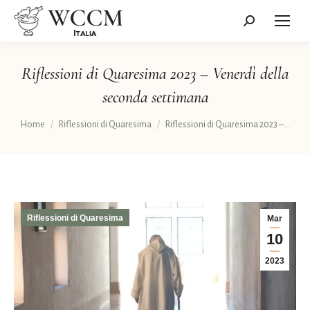
Cerca:
Riflessioni di Quaresima 2023 – Venerdì della
seconda settimana
Tu sei qui:
Home
Riflessioni di Quaresima
Riflessioni di Quaresima 2023 –…
Riflessioni di Quaresima
Mar
10
2023