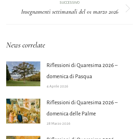
i
precedente:
SUCCESSIVO
Insegnamenti settimanali del 01 marzo 2026
post
Prossimo
post:
News correlate
Riflessioni di Quaresima 2026 –
domenica di Pasqua
4 Aprile 2026
Riflessioni di Quaresima 2026 –
domenica delle Palme
28 Marzo 2026