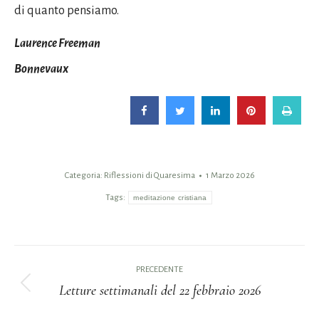
di quanto pensiamo.
Laurence Freeman
Bonnevaux
Categoria:
Riflessioni di Quaresima
1 Marzo 2026
Tags:
meditazione cristiana
Naviga
PRECEDENTE
tra
Letture settimanali del 22 febbraio 2026
Post