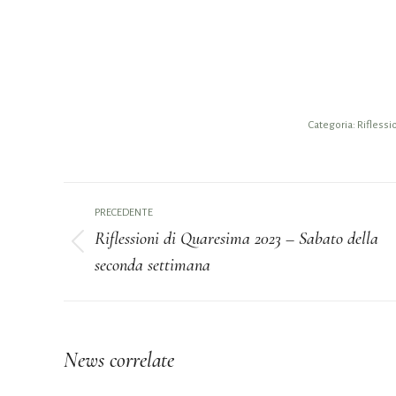
Categoria:
Riflessi
Naviga
PRECEDENTE
tra
Riflessioni di Quaresima 2023 – Sabato della
Post
seconda settimana
i
precedente:
post
News correlate