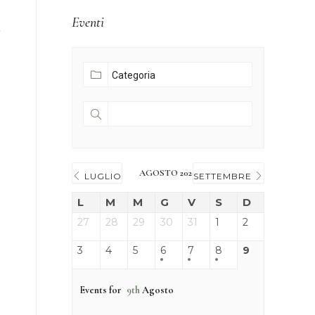
Eventi
à
AGOSTO 2026
LUGLIO
SETTEMBRE
L
M
M
G
V
S
D
27
28
29
30
31
1
2
3
4
5
6
7
8
9
Events for
9th
Agosto