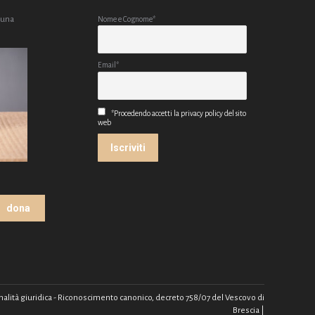
 una
Nome e Cognome*
Email*
*Procedendo accetti la privacy policy del sito
web
dona
rsonalità giuridica - Riconoscimento canonico, decreto 758/07 del Vescovo di
Brescia |