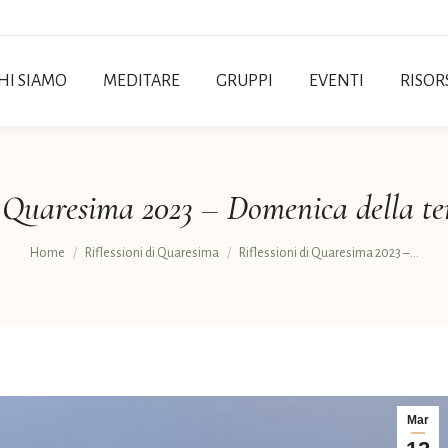
HI SIAMO
MEDITARE
GRUPPI
EVENTI
RISOR
di Quaresima 2023 – Domenica della te
Tu sei qui:
Home
Riflessioni di Quaresima
Riflessioni di Quaresima 2023 –…
Mar