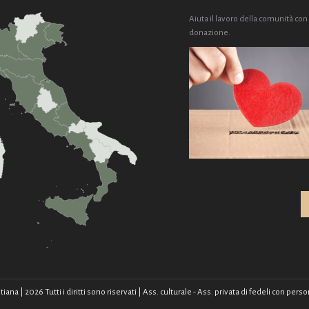
Aiuta il lavoro della comunità con
donazione.
na | 2026 Tutti i diritti sono riservati | Ass. culturale - Ass. privata di fedeli con pe