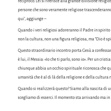
reciproco. Lei si riferisce alla grande divisione religio
persone che sono veramente religiose trascenderanno tut
qui’, aggiunge –
Quando i veri religiosi adoreranno il Padre in spirito e
non la cultura, non una figura religiosa, ma “Dio è spi
Questo straordinario incontro porta Gesù a confessar
è lui, il Messia: «Io che ti parlo, sono io». Per un cr
chiunque abbia un occhio spirituale riconosca che que
umanità che è al di là della religione e della cultura n
Quando si realizzerà questo? Siamo alla nascita di u
scegliamo di esserci. Il momento sta arrivando ma in r