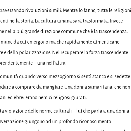
raversando rivoluzioni simili. Mentre lo fanno, tutte le religion
nti nella storia. La cultura umana sarà trasformata. Invece
ne nella più grande direzione commune che è la trascendenza.
e comune da cui emergono ma che rapidamente dimenticano
e e della polarizzazione. Nel recuperare la forza trascendente
rprendentemente – una nell’altra.
omunità quando verso mezzogiorno si sentì stanco e si sedette
r andare a comprare da mangiare. Una donna samaritana, che non
i ed ebrei erano nemici religiosi giurati.
a violazione delle norme culturali – lui che parla a una donna
 conversazione giungono ad un profondo riconoscimento