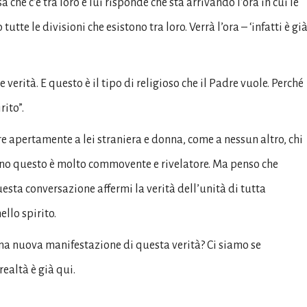
sa che c’è tra loro e lui risponde che sta arrivando l’ora in cui le
te le divisioni che esistono tra loro. Verrà l’ora – ‘infatti è gi
 verità. E questo è il tipo di religioso che il Padre vuole. Perché
rito”.
e apertamente a lei straniera e donna, come a nessun altro, chi
istiano questo è molto commovente e rivelatore. Ma penso che
sta conversazione affermi la verità dell’unità di tutta
ello spirito.
na nuova manifestazione di questa verità? Ci siamo se
ealtà è già qui.