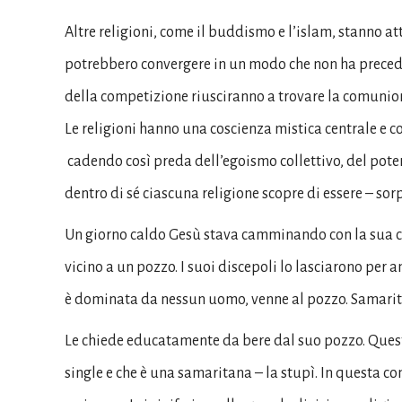
Altre religioni, come il buddismo e l’islam, stanno att
potrebbero convergere in un modo che non ha precede
della competizione riusciranno a trovare la comunio
Le religioni hanno una coscienza mistica centrale 
cadendo così preda dell’egoismo collettivo, del poter
dentro di sé ciascuna religione scopre di essere – so
Un giorno caldo Gesù stava camminando con la sua c
vicino a un pozzo. I suoi discepoli lo lasciarono pe
è dominata da nessun uomo, venne al pozzo. Samaritan
Le chiede educatamente da bere dal suo pozzo. Quest
single e che è una samaritana – la stupì. In questa