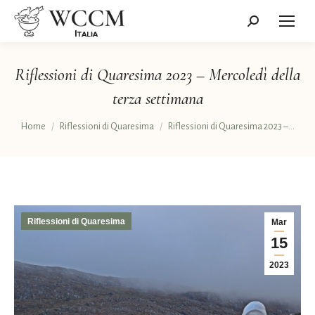
Cerca:
Riflessioni di Quaresima 2023 – Mercoledì della
terza settimana
Tu sei qui:
Home
Riflessioni di Quaresima
Riflessioni di Quaresima 2023 –…
Riflessioni di Quaresima
Mar
15
2023