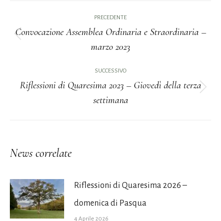
Naviga
PRECEDENTE
tra
Convocazione Assemblea Ordinaria e Straordinaria –
Post
marzo 2023
i
precedente:
post
SUCCESSIVO
Riflessioni di Quaresima 2023 – Giovedì della terza
Prossimo
settimana
post:
News correlate
Riflessioni di Quaresima 2026 –
domenica di Pasqua
4 Aprile 2026