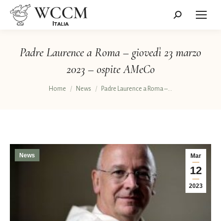
Cerca:
Padre Laurence a Roma – giovedì 23 marzo
2023 – ospite AMeCo
Tu sei qui:
Home
News
Padre Laurence a Roma –…
News
Mar
12
2023