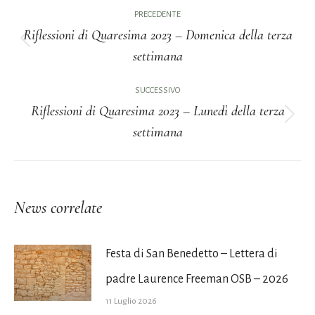
Naviga
PRECEDENTE
tra
Riflessioni di Quaresima 2023 – Domenica della terza
Post
settimana
i
precedente:
post
SUCCESSIVO
Riflessioni di Quaresima 2023 – Lunedì della terza
Prossimo
settimana
post:
News correlate
Festa di San Benedetto – Lettera di
padre Laurence Freeman OSB – 2026
11 Luglio 2026