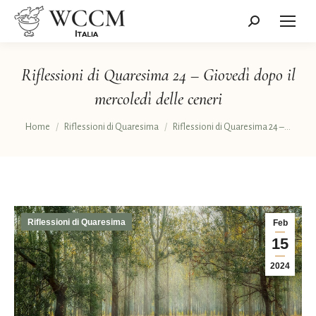
Cerca:
Riflessioni di Quaresima 24 – Giovedì dopo il
mercoledì delle ceneri
Tu sei qui:
Home
Riflessioni di Quaresima
Riflessioni di Quaresima 24 –…
Riflessioni di Quaresima
Feb
15
2024