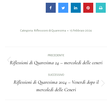
Categoria:
Riflessioni di Quaresima
15 Febbraio 2024
Naviga
PRECEDENTE
tra
Riflessioni di Quaresima 24 – mercoledì delle ceneri
Post
i
precedente:
SUCCESSIVO
Riflessioni di Quaresima 2024 – Venerdì dopo il
post
Prossimo
mercoledì delle Ceneri
post: