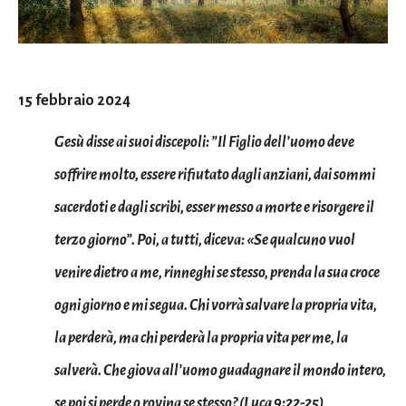
15 febbraio 2024
Gesù disse ai suoi discepoli: ”Il Figlio dell’uomo deve
soffrire molto, essere rifiutato dagli anziani, dai sommi
sacerdoti e dagli scribi, esser messo a morte e risorgere il
terzo giorno”. Poi, a tutti, diceva: «Se qualcuno vuol
venire dietro a me, rinneghi se stesso, prenda la sua croce
ogni giorno e mi segua. Chi vorrà salvare la propria vita,
la perderà, ma chi perderà la propria vita per me, la
salverà. Che giova all’uomo guadagnare il mondo intero,
se poi si perde o rovina se stesso? (Luca 9:22-25)