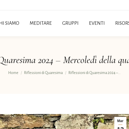
HI SIAMO
MEDITARE
GRUPPI
EVENTI
RISOR
i Quaresima 2024 – Mercoledì della qu
Tu sei qui:
Home
Riflessioni di Quaresima
Riflessioni di Quaresima 2024 –…
Mar