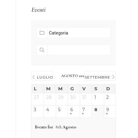
Eventi
AGOSTO 2026
LUGLIO
SETTEMBRE
L
M
M
G
V
S
D
27
28
29
30
31
1
2
3
4
5
6
7
8
9
Events for
8th
Agosto