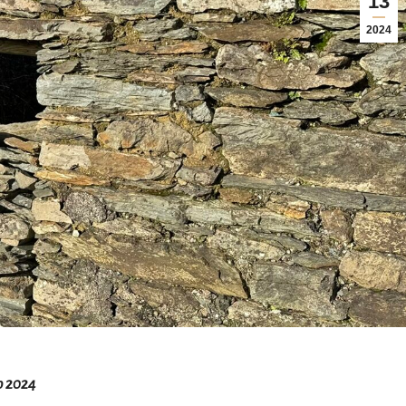
13
2024
o 2024