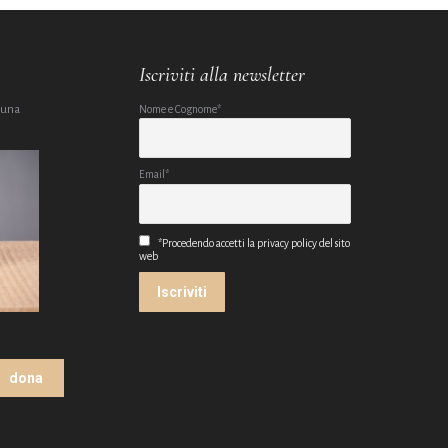
Iscriviti alla newsletter
 una
Nome e Cognome*
Email*
*Procedendo accetti la privacy policy del sito
web
dona