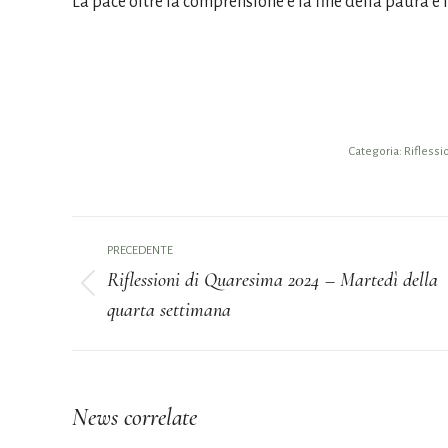
La pace oltre la comprensione e la fine della paura è
Categoria:
Riflessi
Naviga
PRECEDENTE
tra
Riflessioni di Quaresima 2024 – Martedì della
Post
quarta settimana
i
precedente:
post
News correlate