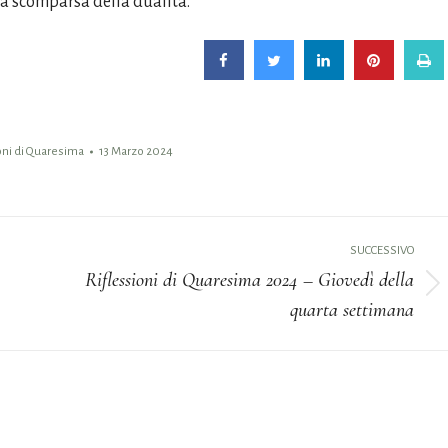
 la scomparsa della dualità.
oni di Quaresima
13 Marzo 2024
SUCCESSIVO
Riflessioni di Quaresima 2024 – Giovedì della
Prossimo
quarta settimana
post: