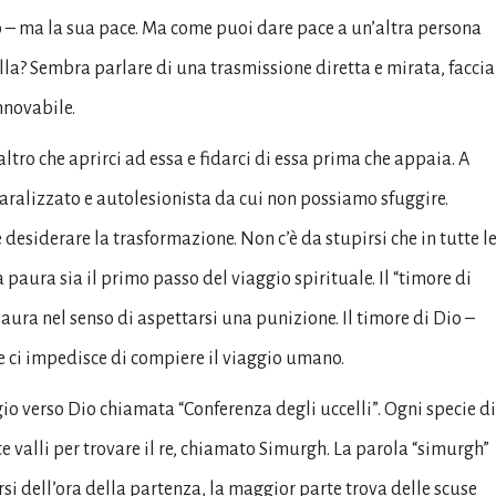
o – ma la sua pace. Ma come puoi dare pace a un’altra persona
alla? Sembra parlare di una trasmissione diretta e mirata, faccia
nnovabile.
tro che aprirci ad essa e fidarci di essa prima che appaia. A
paralizzato e autolesionista da cui non possiamo sfuggire.
desiderare la trasformazione. Non c’è da stupirsi che in tutte l
 paura sia il primo passo del viaggio spirituale. Il “timore di
aura nel senso di aspettarsi una punizione. Il timore di Dio –
he ci impedisce di compiere il viaggio umano.
ggio verso Dio chiamata “Conferenza degli uccelli”. Ogni specie di
tte valli per trovare il re, chiamato Simurgh. La parola “simurgh”
arsi dell’ora della partenza, la maggior parte trova delle scuse