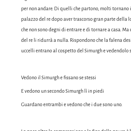
per non andare. Di quelli che partono, molti tornano in
palazzo del re dopo aver trascorso gran parte della lo
che non sono degni di entrare e di tornare a casa. Ma 
del re li ridurrà a nulla. Rispondono che la falena des
uccelli entrano al cospetto del Simurgh e vedendolo si
Vedono il Simurgh e fissano se stessi
E vedono un secondo Simurgh lì in piedi
Guardano entrambi e vedono che i due sono uno.