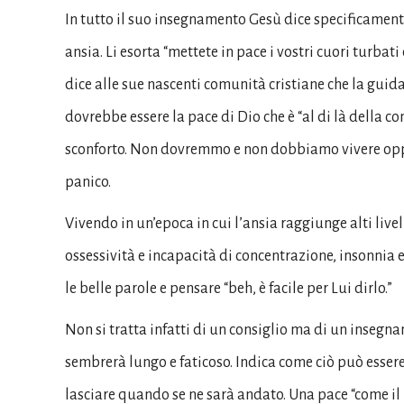
In tutto il suo insegnamento Gesù dice specificamente
ansia. Li esorta “mettete in pace i vostri cuori turba
dice alle sue nascenti comunità cristiane che la guida 
dovrebbe essere la pace di Dio che è “al di là della c
sconforto. Non dovremmo e non dobbiamo vivere oppres
panico.
Vivendo in un’epoca in cui l’ansia raggiunge alti livel
ossessività e incapacità di concentrazione, insonnia
le belle parole e pensare “beh, è ​​facile per Lui dirlo.”
Non si tratta infatti di un consiglio ma di un inseg
sembrerà lungo e faticoso. Indica come ciò può essere
lasciare quando se ne sarà andato. Una pace “come il