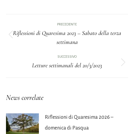
Naviga
PRECEDENTE
tra
Riflessioni di Quaresima 2023 – Sabato della terza
Post
settimana
i
precedente:
post
SUCCESSIVO
Letture settimanali del 20/3/2023
Prossimo
post:
News correlate
Riflessioni di Quaresima 2026 –
domenica di Pasqua