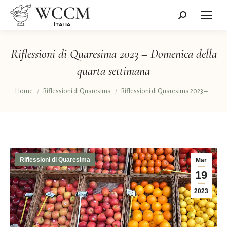
Cerca:
Riflessioni di Quaresima 2023 – Domenica della
quarta settimana
Tu sei qui:
Home
Riflessioni di Quaresima
Riflessioni di Quaresima 2023 –…
Riflessioni di Quaresima
Mar
19
2023