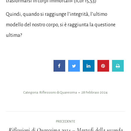
trasformarsi in corpi immortali» (ICor 15,53)
Quindi, quando si raggiunge l’integrità, l’ultimo
modello del nostro corpo, si è raggiunta la questione
ultima?
Categoria:
Riflessioni di Quaresima
28 Febbraio 2024
Naviga
PRECEDENTE
tra
Riflessioni di Quaresima 2024 – Martedì della seconda