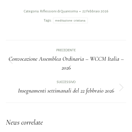
Categoria:
Riflessioni di Quaresima
22 Febbraio 2026
Tags:
meditazione cristiana
Naviga
PRECEDENTE
tra
Convocazione Assemblea Ordinaria – WCCM Italia –
Post
2026
i
precedente:
post
SUCCESSIVO
Insegnamenti settimanali del 22 febbraio 2026
Prossimo
post:
News correlate