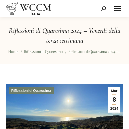
Cerca:
Riflessioni di Quaresima 2024 – Venerdì della
terza settimana
Tu sei qui:
Home
Riflessioni di Quaresima
Riflessioni di Quaresima 2024 –…
Riflessioni di Quaresima
Mar
8
2024