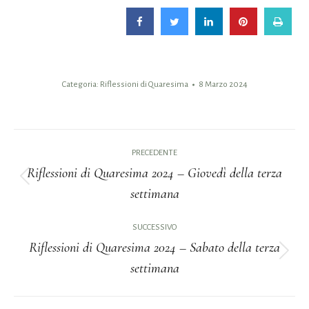
Categoria:
Riflessioni di Quaresima
8 Marzo 2024
Naviga
PRECEDENTE
tra
Riflessioni di Quaresima 2024 – Giovedì della terza
Post
settimana
i
precedente:
post
SUCCESSIVO
Riflessioni di Quaresima 2024 – Sabato della terza
Prossimo
settimana
post: