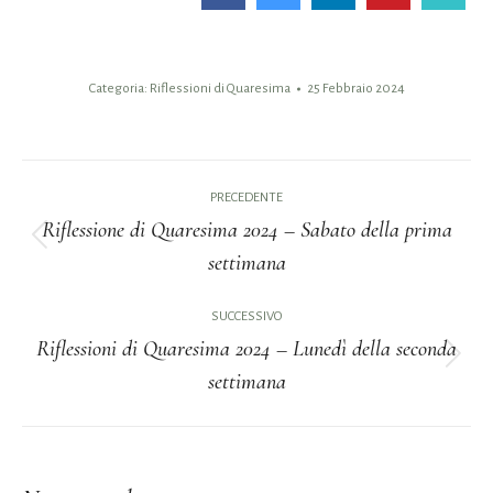
Categoria:
Riflessioni di Quaresima
25 Febbraio 2024
Naviga
PRECEDENTE
tra
Riflessione di Quaresima 2024 – Sabato della prima
Post
settimana
i
precedente:
post
SUCCESSIVO
Riflessioni di Quaresima 2024 – Lunedì della seconda
Prossimo
settimana
post: