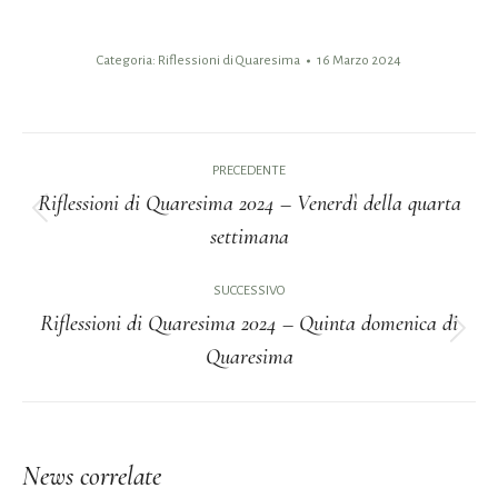
Categoria:
Riflessioni di Quaresima
16 Marzo 2024
Naviga
PRECEDENTE
tra
Riflessioni di Quaresima 2024 – Venerdì della quarta
Post
settimana
i
precedente:
post
SUCCESSIVO
Riflessioni di Quaresima 2024 – Quinta domenica di
Prossimo
Quaresima
post:
News correlate