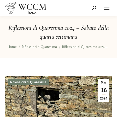
Cerca:
Riflessioni di Quaresima 2024 – Sabato della
quarta settimana
Tu sei qui:
Home
Riflessioni di Quaresima
Riflessioni di Quaresima 2024 –…
Riflessioni di Quaresima
Mar
16
2024