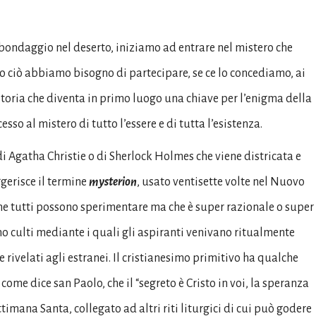
abondaggio nel deserto, iniziamo ad entrare nel mistero che
to ciò abbiamo bisogno di partecipare, se ce lo concediamo, ai
a storia che diventa in primo luogo una chiave per l’enigma della
sso al mistero di tutto l’essere e di tutta l’esistenza.
i Agatha Christie o di Sherlock Holmes che viene districata e
gerisce il termine
mysterion
, usato ventisette volte nel Nuovo
che tutti possono sperimentare ma che è super razionale o super
ano culti mediante i quali gli aspiranti venivano ritualmente
 rivelati agli estranei. Il cristianesimo primitivo ha qualche
ome dice san Paolo, che il “segreto è Cristo in voi, la speranza
timana Santa, collegato ad altri riti liturgici di cui può godere