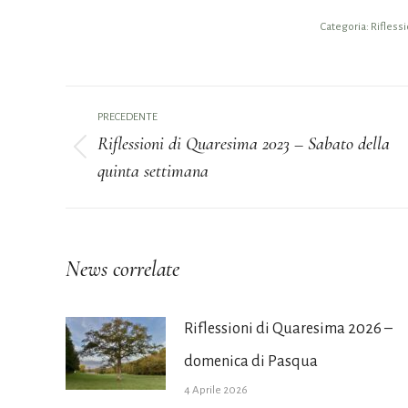
Categoria:
Rifless
Naviga
PRECEDENTE
tra
Riflessioni di Quaresima 2023 – Sabato della
Post
quinta settimana
i
precedente:
post
News correlate
Riflessioni di Quaresima 2026 –
domenica di Pasqua
4 Aprile 2026