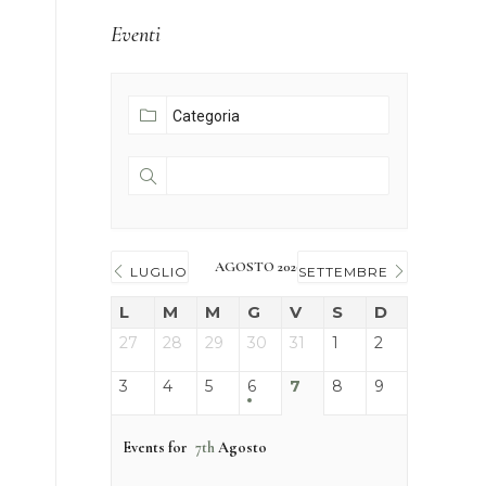
Eventi
AGOSTO 2026
LUGLIO
SETTEMBRE
L
M
M
G
V
S
D
27
28
29
30
31
1
2
3
4
5
6
7
8
9
Events for
7th
Agosto