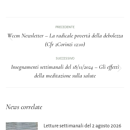
Naviga
PRECEDENTE
tra
Wccm Newsletter – La radicale povertà della debolezza
Post
(Cfr 2Corinzi 12:10)
i
precedente:
post
SUCCESSIVO
Insegnamenti settimanali del 18/11/2024 – Gli effetti
Prossimo
della meditazione sulla salute
post:
News correlate
Letture settimanali del 2 agosto 2026