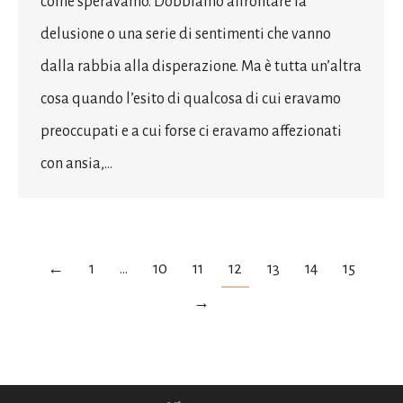
come speravamo. Dobbiamo affrontare la
delusione o una serie di sentimenti che vanno
dalla rabbia alla disperazione. Ma è tutta un’altra
cosa quando l’esito di qualcosa di cui eravamo
preoccupati e a cui forse ci eravamo affezionati
con ansia,…
←
1
…
10
11
12
13
14
15
→