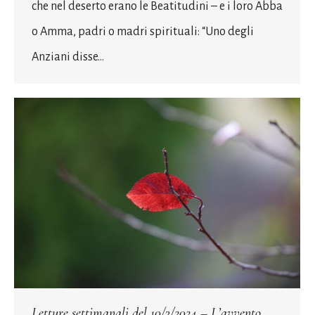
che nel deserto erano le Beatitudini – e i loro Abba
o Amma, padri o madri spirituali: “Uno degli
Anziani disse…
Letture settimanali del 10/3/2024 – L’avvento