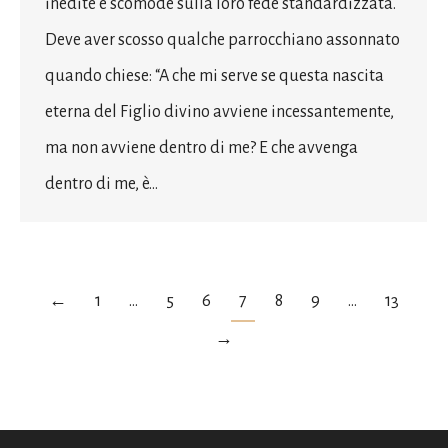
inedite e scomode sulla loro fede standardizzata.
Deve aver scosso qualche parrocchiano assonnato
quando chiese: “A che mi serve se questa nascita
eterna del Figlio divino avviene incessantemente,
ma non avviene dentro di me? E che avvenga
dentro di me, è…
←
1
…
5
6
7
8
9
…
13
→