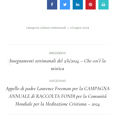
Categoria:
Letture settimanali
2 Giugno 2024
Naviga
PRECEDENTE
tra
Insegnamenti settimanali del 2/6/2024 – Che cos’è la
Post
mistica
i
precedente:
post
SUCCESSIVO
Appello di padre Laurence Freeman per la CAMPAGNA
ANNUALE di RACCOLTA FONDI per la Comunità
Prossimo
Mondiale per la Meditazione Cristiana – 2024
post: