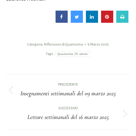
Categoria:
Riflessioni di Quaresima
9 Marzo 2025
Tags:
Quaresima 25 ultimo
Naviga
PRECEDENTE
tra
Insegnamenti settimanali del 09 marzo 2025
Post
i
precedente:
SUCCESSIVO
Letture settimanali del 16 marzo 2025
post
Prossimo
post: