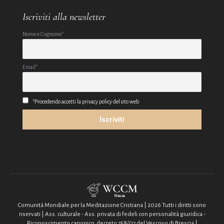
Iscriviti alla newsletter
Nome e Cognome*
Email*
*Procedendo accetti la privacy policy del sito web
Comunità Mondiale per la Meditazione Cristiana | 2026 Tutti i diritti sono
riservati | Ass. culturale - Ass. privata di fedeli con personalità giuridica -
Riconoscimento canonico, decreto 758/07 del Vescovo di Brescia |