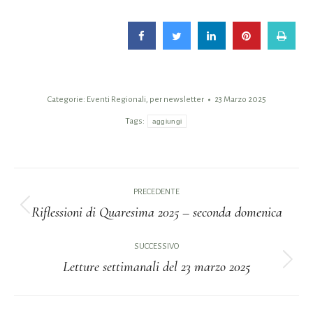
Categorie:
Eventi Regionali
,
per newsletter
23 Marzo 2025
Tags:
aggiungi
Naviga
PRECEDENTE
tra
Riflessioni di Quaresima 2025 – seconda domenica
Post
i
precedente:
SUCCESSIVO
Letture settimanali del 23 marzo 2025
post
Prossimo
post: