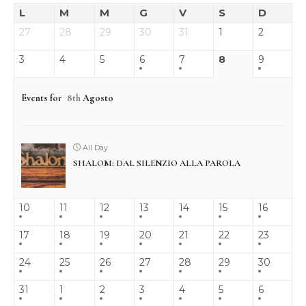
L
M
M
G
V
S
D
27
28
29
30
31
1
2
3
4
5
6
7
8
9
Events for
8th
Agosto
All Day
SHALOM: DAL SILENZIO ALLA PAROLA
10
11
12
13
14
15
16
17
18
19
20
21
22
23
24
25
26
27
28
29
30
31
1
2
3
4
5
6