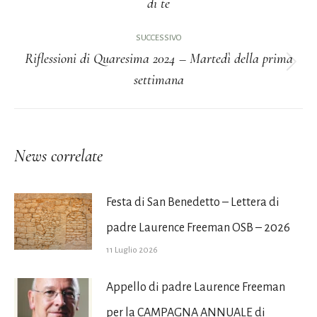
di te
i
precedente:
post
SUCCESSIVO
Riflessioni di Quaresima 2024 – Martedì della prima
Prossimo
settimana
post:
News correlate
Festa di San Benedetto – Lettera di
padre Laurence Freeman OSB – 2026
11 Luglio 2026
Appello di padre Laurence Freeman
per la CAMPAGNA ANNUALE di