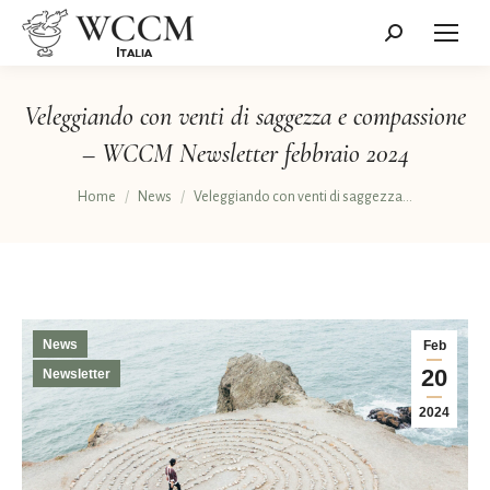
Cerca:
Veleggiando con venti di saggezza e compassione
– WCCM Newsletter febbraio 2024
Tu sei qui:
Home
News
Veleggiando con venti di saggezza…
News
Feb
20
Newsletter
2024