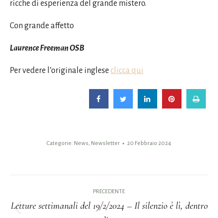
ricche di esperienza del grande mistero.
Con grande affetto
Laurence Freeman OSB
Per vedere l’originale inglese
clicca qui
Categorie:
News
,
Newsletter
20 Febbraio 2024
Naviga
PRECEDENTE
tra
Letture settimanali del 19/2/2024 – Il silenzio è lì, dentro
Post