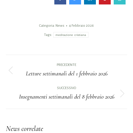
Categoria:
News
4 Febbraio 2026
Tags:
meditazione cristiana
Naviga
PRECEDENTE
tra
Letture settimanali del 1 febbraio 2026
Post
i
precedente:
SUCCESSIVO
Insegnamenti settimanali del 8 febbraio 2026
post
Prossimo
post:
News correlate