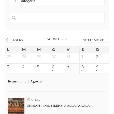
AGOSTO 2026
LUGLIO
SETTEMBRE
L
M
M
G
V
S
D
27
28
29
30
31
1
2
3
4
5
6
7
8
9
Events for
7th
Agosto
All Day
SHALOM: DAL SILENZIO ALLA PAROLA