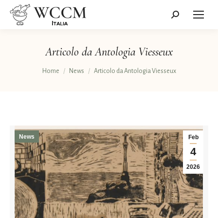
Cerca:
Articolo da Antologia Viesseux
Tu sei qui:
Home
News
Articolo da Antologia Viesseux
News
Feb
4
2026