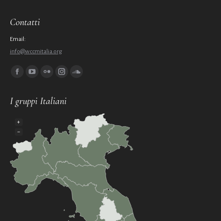
Contatti
Email:
info@wccmitalia.org
Ci puoi trovare su:
Facebook
YouTube
Flickr
Instagram
SoundCloud
page
page
page
page
page
I gruppi Italiani
opens
opens
opens
opens
opens
in
in
in
in
in
+
new
new
new
new
new
−
window
window
window
window
window