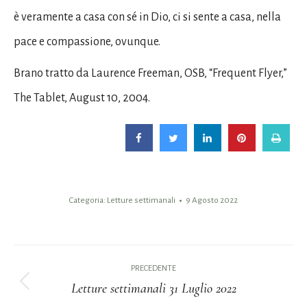
è veramente a casa con sé in Dio, ci si sente a casa, nella
pace e compassione, ovunque.
Brano tratto da Laurence Freeman, OSB, “Frequent Flyer,”
The Tablet, August 10, 2004.
Categoria:
Letture settimanali
9 Agosto 2022
Naviga
PRECEDENTE
tra
Letture settimanali 31 Luglio 2022
Post