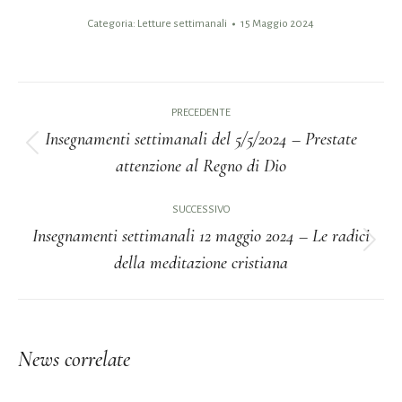
Categoria:
Letture settimanali
15 Maggio 2024
Naviga
PRECEDENTE
tra
Insegnamenti settimanali del 5/5/2024 – Prestate
Post
attenzione al Regno di Dio
i
precedente:
post
SUCCESSIVO
Insegnamenti settimanali 12 maggio 2024 – Le radici
Prossimo
della meditazione cristiana
post:
News correlate