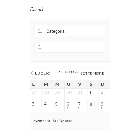
Eventi
AGOSTO 2026
LUGLIO
SETTEMBRE
L
M
M
G
V
S
D
27
28
29
30
31
1
2
3
4
5
6
7
8
9
Events for
8th
Agosto