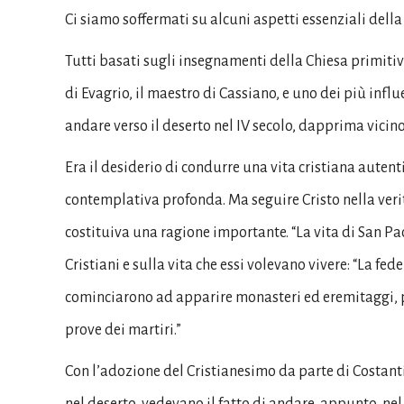
Ci siamo soffermati su alcuni aspetti essenziali dell
Tutti basati sugli insegnamenti della Chiesa primitiv
di Evagrio, il maestro di Cassiano, e uno dei più influ
andare verso il deserto nel IV secolo, dapprima vicino 
Era il desiderio di condurre una vita cristiana auten
contemplativa profonda. Ma seguire Cristo nella verità
costituiva una ragione importante. “La vita di San Pac
Cristiani e sulla vita che essi volevano vivere: “La fe
cominciarono ad apparire monasteri ed eremitaggi, p
prove dei martiri.”
Con l’adozione del Cristianesimo da parte di Costanti
nel deserto, vedevano il fatto di andare, appunto, nel 