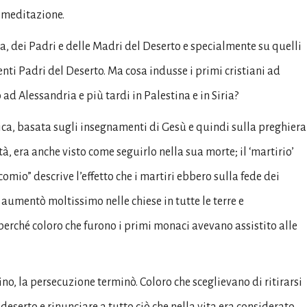
a meditazione.
a, dei Padri e delle Madri del Deserto e specialmente su quelli
enti Padri del Deserto. Ma cosa indusse i primi cristiani ad
ad Alessandria e più tardi in Palestina e in Siria?
tica, basata sugli insegnamenti di Gesù e quindi sulla preghiera
, era anche visto come seguirlo nella sua morte; il ‘martirio’
omio” descrive l’effetto che i martiri ebbero sulla fede dei
de aumentò moltissimo nelle chiese in tutte le terre e
erché coloro che furono i primi monaci avevano assistito alle
no, la persecuzione terminò. Coloro che sceglievano di ritirarsi
deserto e rinunciare a tutto ciò che nella vita era considerato