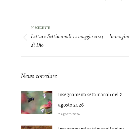
Naviga
PRECEDENTE
tra
Letture Settimanali 12 maggio 2024 – Immagin
Post
di Dio
i
precedente:
post
News correlate
Insegnamenti settimanali del 2
agosto 2026
2 Agosto 2026