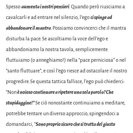
Spesso
aumenta i nostri pensieri
. Quando però riusciamo a
cavalcarli e ad entrare nel silenzio, l’ego
ci spinge ad
abbandonare il mantra
. Possiamo convincerci che il mantra
disturba la pace. Se ascoltiamo la voce dell’ego e
abbandoniamo la nostra tavola, semplicemente
fluttuiamo (o anneghiamo!) nella “pace perniciosa” o nel
“santo fluttuare”, e così l’ego riesce ad ostacolare il nostro
progredire. Se questa tattica fallisce, l’ego può chiederci:
“Non
è noioso continuare a ripetere una sola parola? Che
stupidaggine!”
Se ciò nonostante continuiamo a meditare,
potrebbe tentare un diverso approccio, spingendoci a
domandarci, “
Sono proprio sicuro che si tratta del giusto