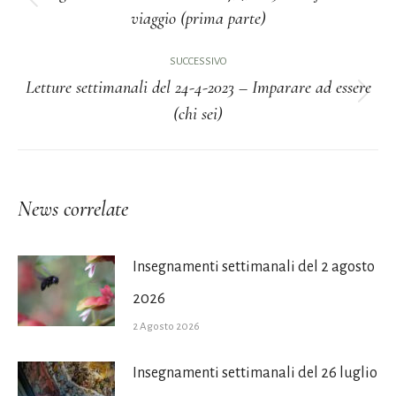
Post
viaggio (prima parte)
i
precedente:
post
SUCCESSIVO
Letture settimanali del 24-4-2023 – Imparare ad essere
Prossimo
(chi sei)
post:
News correlate
Insegnamenti settimanali del 2 agosto
2026
2 Agosto 2026
Insegnamenti settimanali del 26 luglio