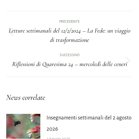
Naviga
PRECEDENTE
tra
Letture settimanali del 12/2/2024 – La Fede: un viaggio
Post
di trasformazione
i
precedente:
post
SUCCESSIVO
Riflessioni di Quaresima 24 – mercoledì delle ceneri
Prossimo
post:
News correlate
Insegnamenti settimanali del 2 agosto
2026
2 Agosto 2026