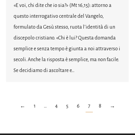
«E voi, chi dite che io sia?» (Mt 16,15): attorno a
questo interrogativo centrale del Vangelo,
formulato da Gesù stesso, ruota l’identità di un
discepolo cristiano. «Chi è lui? Questa domanda
semplice e senza tempo è giunta a noi attraverso i
secoli. Anche la risposta è semplice, ma non facile.
Se decidiamo di ascoltare e…
←
1
…
4
5
6
7
8
→