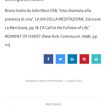
Brano tratto da John Main OSB, “Una chiamata alla
pienezza di vita”, LA VIA DELLA MEDITAZIONE, Edizione
La Meridiana, pp. 18. [“A Call to the Fullness of Life,”
MOMENT OF CHRIST (New York: Continuum, 1998), pp.
111]
Categoria:
Letture settimanali
7 Luglio 2022
Naviga
PRECEDENTE