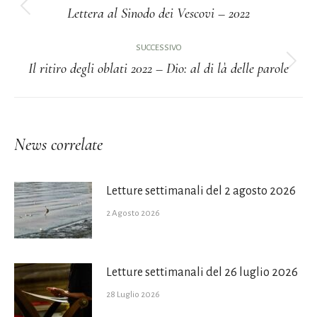
tra
Lettera al Sinodo dei Vescovi – 2022
Post
i
precedente:
SUCCESSIVO
Il ritiro degli oblati 2022 – Dio: al di là delle parole
post
Prossimo
post:
News correlate
Letture settimanali del 2 agosto 2026
2 Agosto 2026
Letture settimanali del 26 luglio 2026
28 Luglio 2026