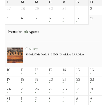
L
M
M
G
V
S
D
27
28
29
30
31
1
2
3
4
5
6
7
8
9
Events for
9th
Agosto
All Day
SHALOM: DAL SILENZIO ALLA PAROLA
10
11
12
13
14
15
16
17
18
19
20
21
22
23
24
25
26
27
28
29
30
31
1
2
3
4
5
6