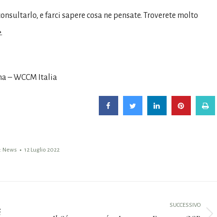
consultarlo, e farci sapere cosa ne pensate. Troverete molto
.
na – WCCM Italia
:
News
12 Luglio 2022
SUCCESSIVO
i