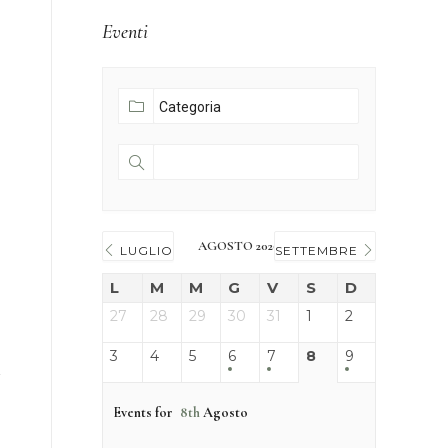
Eventi
AGOSTO 2026
LUGLIO
SETTEMBRE
L
M
M
G
V
S
D
27
28
29
30
31
1
2
3
4
5
6
7
8
9
Events for
8th
Agosto