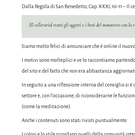
Dalla Regola di San Benedetto, Cap. XXXI, 10-11 – Il c
[Il cellerario] tratti gli oggetti e i beni del monastero con la
Siamo molto felici di annunciare che è online il nuov
I motivi sono molteplici e ve lo raccontiamo partend
del sito e del fatto che non era abbastanza aggiornato
In seguito a una riflessione interna del consiglio si
settore e, con l’occasione, di riconsiderarne le funzio
(come la meditazione).
Anche i contenuti sono stati rivisti puntualmente.
I colori e lo stile ricordano quelli della comunità int