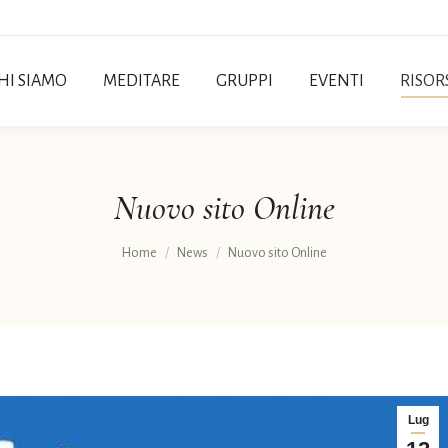
HI SIAMO
MEDITARE
GRUPPI
EVENTI
RISOR
Nuovo sito Online
Tu sei qui:
Home
News
Nuovo sito Online
Lug