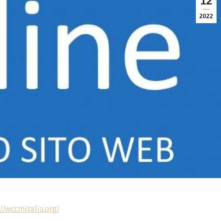
12
2022
://wccmitalia.org/