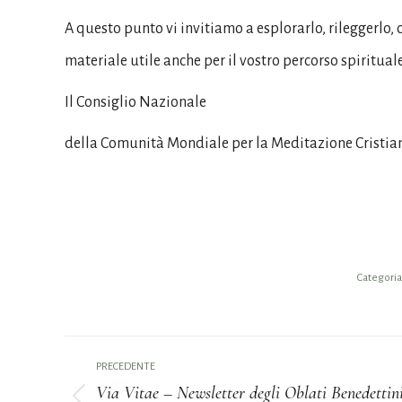
A questo punto vi invitiamo a esplorarlo, rileggerlo, 
materiale utile anche per il vostro percorso spirituale
Il Consiglio Nazionale
della Comunità Mondiale per la Meditazione Cristia
Categoria
Naviga
PRECEDENTE
tra
Via Vitae – Newsletter degli Oblati Benedettin