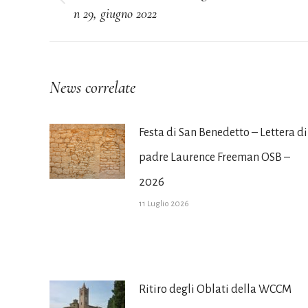
Post
n 29, giugno 2022
i
precedente:
post
News correlate
Festa di San Benedetto – Lettera di
padre Laurence Freeman OSB –
2026
11 Luglio 2026
Ritiro degli Oblati della WCCM