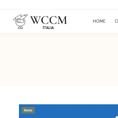
HOME
C
News