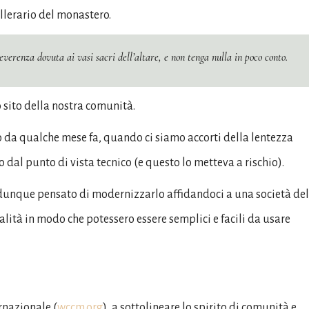
ellerario del monastero.
 reverenza dovuta ai vasi sacri dell’altare, e non tenga nulla in poco conto.
o sito della nostra comunità.
o da qualche mese fa, quando ci siamo accorti della lentezza
 dal punto di vista tecnico (e questo lo metteva a rischio).
 è dunque pensato di modernizzarlo affidandoci a una società del
nalità in modo che potessero essere semplici e facili da usare
ernazionale (
wccm.org
), a sottolineare lo spirito di comunità e