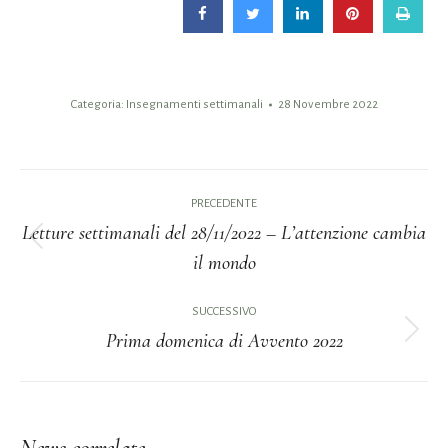
Categoria:
Insegnamenti settimanali
28 Novembre 2022
Naviga
PRECEDENTE
tra
Letture settimanali del 28/11/2022 – L’attenzione cambia
Post
il mondo
i
precedente:
post
SUCCESSIVO
Prima domenica di Avvento 2022
Prossimo
post: