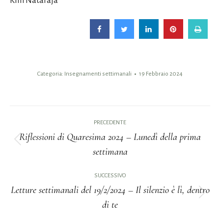
Kim Nataraja
Categoria:
Insegnamenti settimanali
19 Febbraio 2024
Naviga
PRECEDENTE
tra
Riflessioni di Quaresima 2024 – Lunedì della prima
Post
settimana
i
precedente:
post
SUCCESSIVO
Letture settimanali del 19/2/2024 – Il silenzio è lì, dentro
Prossimo
di te
post: